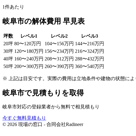
1件あたり
岐阜市
の解体費用 早見表
坪数
レベル1
レベル2
レベル3
20
坪
80
〜
120
万円
104
〜
156
万円
144
〜
216
万円
30
坪
120
〜
180
万円
156
〜
234
万円
216
〜
324
万円
40
坪
160
〜
240
万円
208
〜
312
万円
288
〜
432
万円
50
坪
200
〜
300
万円
260
〜
390
万円
360
〜
540
万円
※ 上記は目安です。実際の費用は立地条件や建物の状態によ
岐阜市
で見積もりを取得
岐阜市
対応の登録業者から無料で相見積もり
今すぐ無料見積もり
© 2026 現場の窓口 - 合同会社Radineer