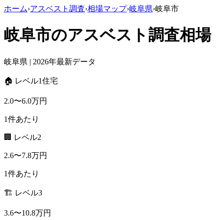
ホーム
›
アスベスト調査
›
相場マップ
›
岐阜県
›
岐阜市
岐阜市
のアスベスト調査相場
岐阜県
| 2026年最新データ
🏠 レベル1住宅
2.0
〜
6.0
万円
1件あたり
🏢 レベル2
2.6
〜
7.8
万円
1件あたり
🏗️ レベル3
3.6
〜
10.8
万円