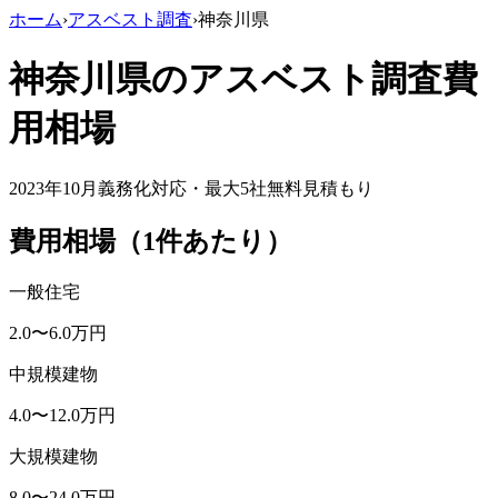
ホーム
›
アスベスト調査
›
神奈川県
神奈川県
のアスベスト調査費
用相場
2023年10月義務化対応・最大5社無料見積もり
費用相場（1件あたり）
一般住宅
2.0
〜
6.0
万円
中規模建物
4.0
〜
12.0
万円
大規模建物
8.0
〜
24.0
万円