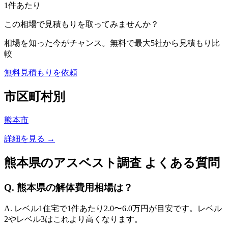
1件あたり
この相場で見積もりを取ってみませんか？
相場を知った今がチャンス。無料で最大5社から見積もり比
較
無料見積もりを依頼
市区町村別
熊本市
詳細を見る →
熊本県
のアスベスト調査 よくある質問
Q.
熊本県
の解体費用相場は？
A. レベル1住宅で1件あたり
2.0
〜
6.0
万円が目安です。レベル
2やレベル3はこれより高くなります。