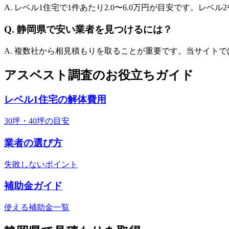
A. レベル1住宅で1件あたり
2.0
〜
6.0
万円が目安です。レベル2
Q.
静岡県
で安い業者を見つけるには？
A. 複数社から相見積もりを取ることが重要です。当サイト
アスベスト調査のお役立ちガイド
レベル1住宅の解体費用
30坪・40坪の目安
業者の選び方
失敗しないポイント
補助金ガイド
使える補助金一覧