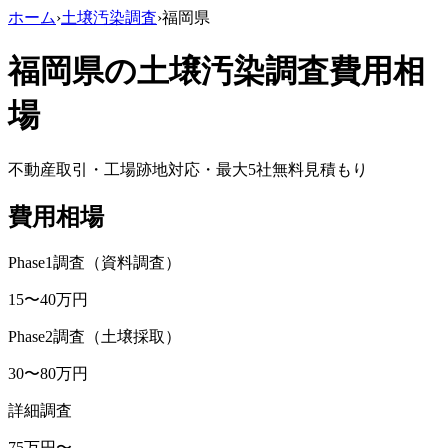
ホーム
›
土壌汚染調査
›
福岡県
福岡県
の土壌汚染調査費用相
場
不動産取引・工場跡地対応・最大5社無料見積もり
費用相場
Phase1調査（資料調査）
15
〜
40
万円
Phase2調査（土壌採取）
30
〜
80
万円
詳細調査
75
万円〜