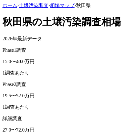
ホーム
›
土壌汚染調査
›
相場マップ
›
秋田県
秋田県
の土壌汚染調査相場
2026年最新データ
Phase1調査
15.0
〜
40.0
万円
1調査あたり
Phase2調査
19.5
〜
52.0
万円
1調査あたり
詳細調査
27.0
〜
72.0
万円