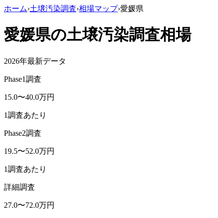
ホーム
›
土壌汚染調査
›
相場マップ
›
愛媛県
愛媛県
の土壌汚染調査相場
2026年最新データ
Phase1調査
15.0
〜
40.0
万円
1調査あたり
Phase2調査
19.5
〜
52.0
万円
1調査あたり
詳細調査
27.0
〜
72.0
万円