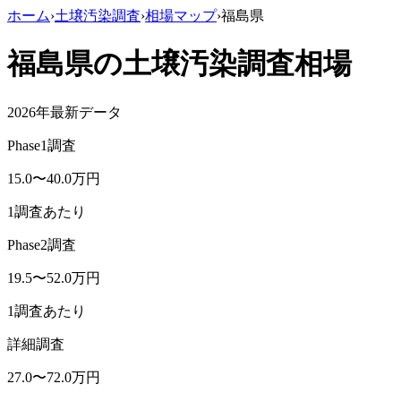
ホーム
›
土壌汚染調査
›
相場マップ
›
福島県
福島県
の土壌汚染調査相場
2026年最新データ
Phase1調査
15.0
〜
40.0
万円
1調査あたり
Phase2調査
19.5
〜
52.0
万円
1調査あたり
詳細調査
27.0
〜
72.0
万円