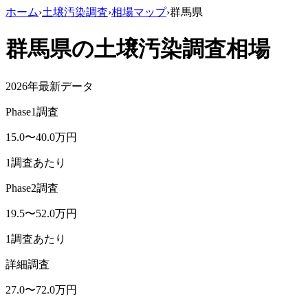
ホーム
›
土壌汚染調査
›
相場マップ
›
群馬県
群馬県
の土壌汚染調査相場
2026年最新データ
Phase1調査
15.0
〜
40.0
万円
1調査あたり
Phase2調査
19.5
〜
52.0
万円
1調査あたり
詳細調査
27.0
〜
72.0
万円