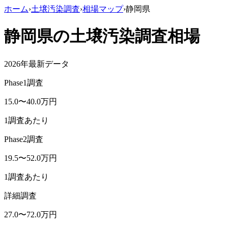
ホーム
›
土壌汚染調査
›
相場マップ
›
静岡県
静岡県
の土壌汚染調査相場
2026年最新データ
Phase1調査
15.0
〜
40.0
万円
1調査あたり
Phase2調査
19.5
〜
52.0
万円
1調査あたり
詳細調査
27.0
〜
72.0
万円