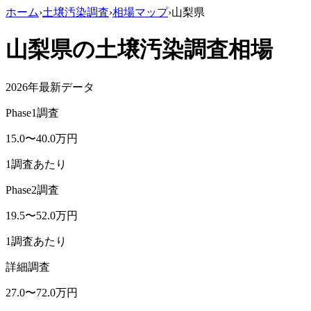
ホーム
›
土壌汚染調査
›
相場マップ
›
山梨県
山梨県
の土壌汚染調査相場
2026年最新データ
Phase1調査
15.0
〜
40.0
万円
1調査あたり
Phase2調査
19.5
〜
52.0
万円
1調査あたり
詳細調査
27.0
〜
72.0
万円