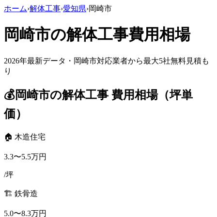
ホーム
›
解体工事
›
愛知県
›
岡崎市
岡崎市
の解体工事費用相場
2026年最新データ・
岡崎市
対応業者から最大5社無料見積も
り
💰
岡崎市
の解体工事 費用相場（坪単
価）
🏠 木造住宅
3.3
〜
5.5
万円
/坪
🏗️ 鉄骨造
5.0
〜
8.3
万円