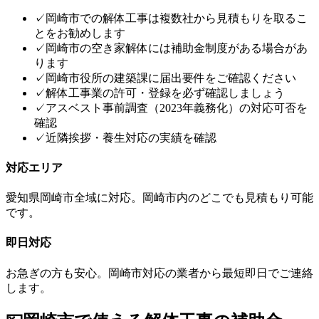
✓
岡崎市での解体工事は複数社から見積もりを取るこ
とをお勧めします
✓
岡崎市の空き家解体には補助金制度がある場合があ
ります
✓
岡崎市役所の建築課に届出要件をご確認ください
✓
解体工事業の許可・登録を必ず確認しましょう
✓
アスベスト事前調査（2023年義務化）の対応可否を
確認
✓
近隣挨拶・養生対応の実績を確認
対応エリア
愛知県
岡崎市
全域に対応。
岡崎市
内のどこでも見積もり可能
です。
即日対応
お急ぎの方も安心。
岡崎市
対応の業者から最短即日でご連絡
します。