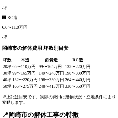
/坪
🏢 RC造
6.6
〜
11.0
万円
/坪
岡崎市
の解体費用 坪数別目安
坪数
木造
鉄骨造
RC造
20
坪
66
〜
110
万円
99
〜
165
万円
132
〜
220
万円
30
坪
99
〜
165
万円
149
〜
248
万円
198
〜
330
万円
40
坪
132
〜
220
万円
198
〜
330
万円
264
〜
440
万円
50
坪
165
〜
275
万円
248
〜
413
万円
330
〜
550
万円
※上記は目安です。実際の費用は建物状況・立地条件により
変動します。
📍
岡崎市
の解体工事の特徴