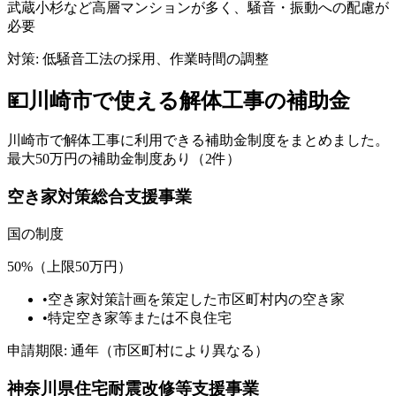
武蔵小杉など高層マンションが多く、騒音・振動への配慮が
必要
対策:
低騒音工法の採用、作業時間の調整
💴
川崎市
で使える解体工事の補助金
川崎市
で解体工事に利用できる補助金制度をまとめました。
最大50万円の補助金制度あり（2件）
空き家対策総合支援事業
国
の制度
50%（上限50万円）
•
空き家対策計画を策定した市区町村内の空き家
•
特定空き家等または不良住宅
申請期限:
通年（市区町村により異なる）
神奈川県住宅耐震改修等支援事業