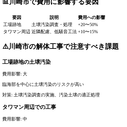
📊
川崎市
で費用に影響する要因
要因
説明
費用への影響
工場跡地
土壌汚染調査・処理
+20〜50%
タワマン周辺
近隣配慮、低騒音工法
+10〜15%
⚠️
川崎市
の解体工事で注意すべき課題
工場跡地の土壌汚染
費用影響:
大
臨海部を中心に土壌汚染のリスクが高い
対策:
土壌汚染調査の実施、汚染土壌の適正処理
タワマン周辺での工事
費用影響:
中