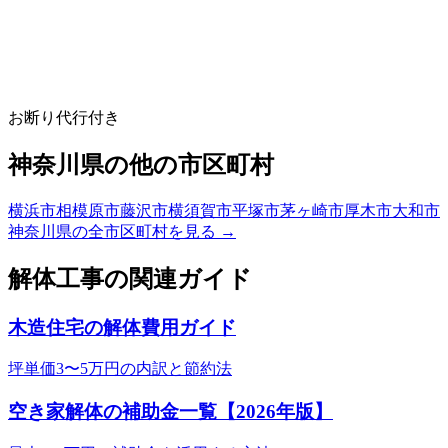
お断り代行付き
神奈川県
の他の市区町村
横浜市
相模原市
藤沢市
横須賀市
平塚市
茅ヶ崎市
厚木市
大和市
神奈川県
の全市区町村を見る →
解体工事の関連ガイド
木造住宅の解体費用ガイド
坪単価3〜5万円の内訳と節約法
空き家解体の補助金一覧【2026年版】