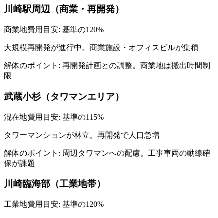
川崎駅周辺（商業・再開発）
商業地
費用目安: 基準の
120
%
大規模再開発が進行中。商業施設・オフィスビルが集積
解体のポイント:
再開発計画との調整。商業地は搬出時間制
限
武蔵小杉（タワマンエリア）
混在地
費用目安: 基準の
115
%
タワーマンションが林立。再開発で人口急増
解体のポイント:
周辺タワマンへの配慮。工事車両の動線確
保が課題
川崎臨海部（工業地帯）
工業地
費用目安: 基準の
120
%