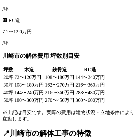
/坪
🏢 RC造
7.2
〜
12.0
万円
/坪
川崎市
の解体費用 坪数別目安
坪数
木造
鉄骨造
RC造
20
坪
72
〜
120
万円
108
〜
180
万円
144
〜
240
万円
30
坪
108
〜
180
万円
162
〜
270
万円
216
〜
360
万円
40
坪
144
〜
240
万円
216
〜
360
万円
288
〜
480
万円
50
坪
180
〜
300
万円
270
〜
450
万円
360
〜
600
万円
※上記は目安です。実際の費用は建物状況・立地条件により
変動します。
📍
川崎市
の解体工事の特徴