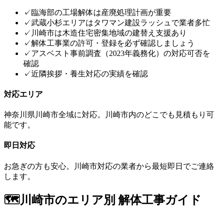
✓
臨海部の工場解体は産廃処理計画が重要
✓
武蔵小杉エリアはタワマン建設ラッシュで業者多忙
✓
川崎市は木造住宅密集地域の建替え支援あり
✓
解体工事業の許可・登録を必ず確認しましょう
✓
アスベスト事前調査（2023年義務化）の対応可否を
確認
✓
近隣挨拶・養生対応の実績を確認
対応エリア
神奈川県
川崎市
全域に対応。
川崎市
内のどこでも見積もり可
能です。
即日対応
お急ぎの方も安心。
川崎市
対応の業者から最短即日でご連絡
します。
🗺️
川崎市
のエリア別 解体工事ガイド