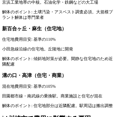
京浜工業地帯の中核。石油化学・鉄鋼などの大工場
解体のポイント:
土壌汚染・アスベスト調査必須。大規模プ
ラント解体は専門業者
新百合ヶ丘・麻生（住宅地）
住宅地
費用目安: 基準の
110
%
小田急線沿線の住宅地。丘陵地に開発
解体のポイント:
傾斜地対策が必要。閑静な住宅地のため近
隣配慮
溝の口・高津（住宅・商業）
混在地
費用目安: 基準の
105
%
田園都市線・南武線の乗換駅。商業施設と住宅が混在
解体のポイント:
住宅地部分は近隣配慮。駅周辺は搬出調整