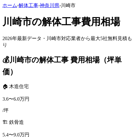
ホーム
›
解体工事
›
神奈川県
›
川崎市
川崎市
の解体工事費用相場
2026年最新データ・
川崎市
対応業者から最大5社無料見積も
り
💰
川崎市
の解体工事 費用相場（坪単
価）
🏠 木造住宅
3.6
〜
6.0
万円
/坪
🏗️ 鉄骨造
5.4
〜
9.0
万円