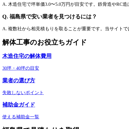
A. 木造住宅で坪単価
3.0
〜
5.0
万円が目安です。鉄骨造やRC造
Q.
福島県
で安い業者を見つけるには？
A. 複数社から相見積もりを取ることが重要です。当サイト
解体工事のお役立ちガイド
木造住宅の解体費用
30坪・40坪の目安
業者の選び方
失敗しないポイント
補助金ガイド
使える補助金一覧