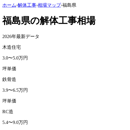
ホーム
›
解体工事
›
相場マップ
›
福島県
福島県
の解体工事相場
2026年最新データ
木造住宅
3.0
〜
5.0
万円
坪単価
鉄骨造
3.9
〜
6.5
万円
坪単価
RC造
5.4
〜
9.0
万円