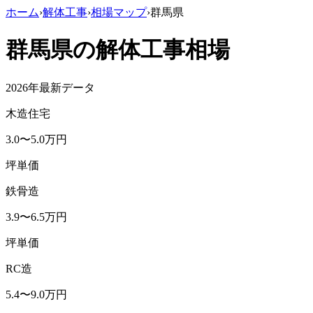
ホーム
›
解体工事
›
相場マップ
›
群馬県
群馬県
の解体工事相場
2026年最新データ
木造住宅
3.0
〜
5.0
万円
坪単価
鉄骨造
3.9
〜
6.5
万円
坪単価
RC造
5.4
〜
9.0
万円