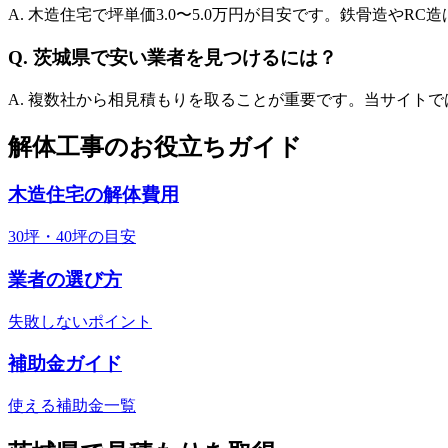
A. 木造住宅で坪単価
3.0
〜
5.0
万円が目安です。鉄骨造やRC造
Q.
茨城県
で安い業者を見つけるには？
A. 複数社から相見積もりを取ることが重要です。当サイト
解体工事のお役立ちガイド
木造住宅の解体費用
30坪・40坪の目安
業者の選び方
失敗しないポイント
補助金ガイド
使える補助金一覧