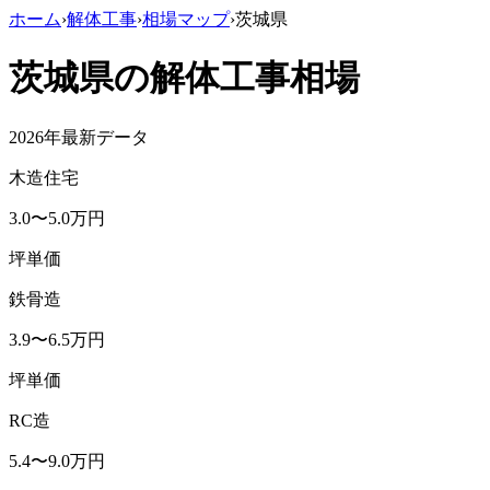
ホーム
›
解体工事
›
相場マップ
›
茨城県
茨城県
の解体工事相場
2026年最新データ
木造住宅
3.0
〜
5.0
万円
坪単価
鉄骨造
3.9
〜
6.5
万円
坪単価
RC造
5.4
〜
9.0
万円