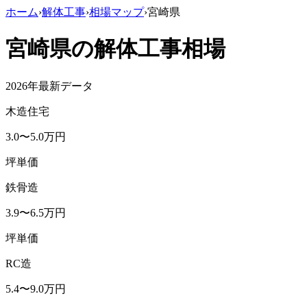
ホーム
›
解体工事
›
相場マップ
›
宮崎県
宮崎県
の解体工事相場
2026年最新データ
木造住宅
3.0
〜
5.0
万円
坪単価
鉄骨造
3.9
〜
6.5
万円
坪単価
RC造
5.4
〜
9.0
万円