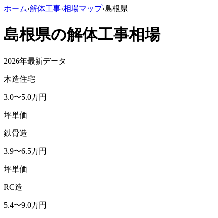
ホーム
›
解体工事
›
相場マップ
›
島根県
島根県
の解体工事相場
2026年最新データ
木造住宅
3.0
〜
5.0
万円
坪単価
鉄骨造
3.9
〜
6.5
万円
坪単価
RC造
5.4
〜
9.0
万円