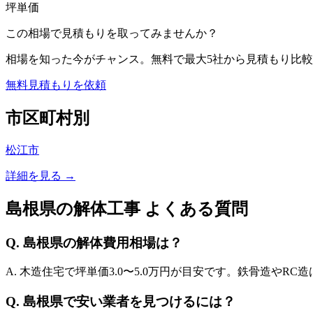
坪単価
この相場で見積もりを取ってみませんか？
相場を知った今がチャンス。無料で最大5社から見積もり比較
無料見積もりを依頼
市区町村別
松江市
詳細を見る →
島根県
の解体工事 よくある質問
Q.
島根県
の解体費用相場は？
A. 木造住宅で坪単価
3.0
〜
5.0
万円が目安です。鉄骨造やRC造
Q.
島根県
で安い業者を見つけるには？