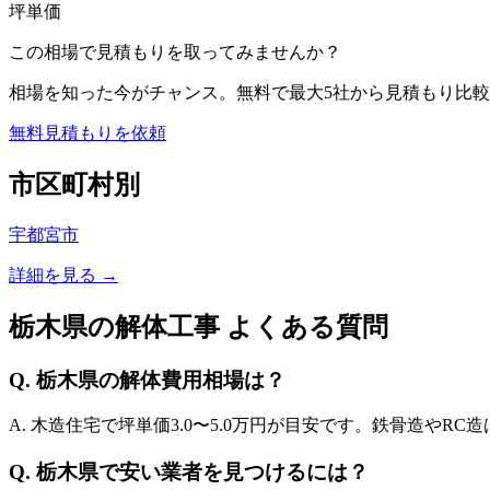
坪単価
この相場で見積もりを取ってみませんか？
相場を知った今がチャンス。無料で最大5社から見積もり比較
無料見積もりを依頼
市区町村別
宇都宮市
詳細を見る →
栃木県
の解体工事 よくある質問
Q.
栃木県
の解体費用相場は？
A. 木造住宅で坪単価
3.0
〜
5.0
万円が目安です。鉄骨造やRC造
Q.
栃木県
で安い業者を見つけるには？