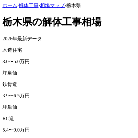
ホーム
›
解体工事
›
相場マップ
›
栃木県
栃木県
の解体工事相場
2026年最新データ
木造住宅
3.0
〜
5.0
万円
坪単価
鉄骨造
3.9
〜
6.5
万円
坪単価
RC造
5.4
〜
9.0
万円