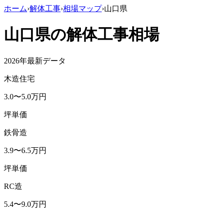
ホーム
›
解体工事
›
相場マップ
›
山口県
山口県
の解体工事相場
2026年最新データ
木造住宅
3.0
〜
5.0
万円
坪単価
鉄骨造
3.9
〜
6.5
万円
坪単価
RC造
5.4
〜
9.0
万円