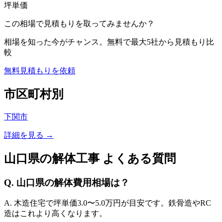
坪単価
この相場で見積もりを取ってみませんか？
相場を知った今がチャンス。無料で最大5社から見積もり比
較
無料見積もりを依頼
市区町村別
下関市
詳細を見る →
山口県
の解体工事 よくある質問
Q.
山口県
の解体費用相場は？
A. 木造住宅で坪単価
3.0
〜
5.0
万円が目安です。鉄骨造やRC
造はこれより高くなります。