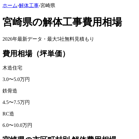
ホーム
›
解体工事
›
宮崎県
宮崎県
の解体工事費用相場
2026年最新データ・最大5社無料見積もり
費用相場（坪単価）
木造住宅
3.0
〜
5.0
万円
鉄骨造
4.5
〜
7.5
万円
RC造
6.0
〜
10.0
万円