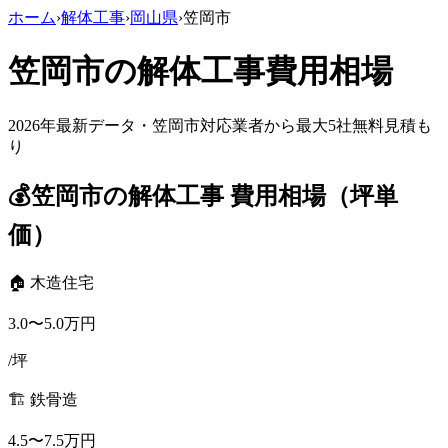
ホーム
›
解体工事
›
岡山県
›
笠岡市
笠岡市
の解体工事費用相場
2026年最新データ・
笠岡市
対応業者から最大5社無料見積も
り
💰
笠岡市
の解体工事 費用相場（坪単
価）
🏠 木造住宅
3.0
〜
5.0
万円
/坪
🏗️ 鉄骨造
4.5
〜
7.5
万円