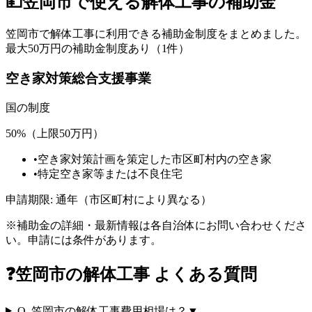
💴
笠岡市
で使える解体工事の補助金
笠岡市
で解体工事に利用できる補助金制度をまとめました。
最大50万円の補助金制度あり（1件）
空き家対策総合支援事業
国
の制度
50%（上限50万円）
•
空き家対策計画を策定した市区町村内の空き家
•
特定空き家等または不良住宅
申請期限:
通年（市区町村により異なる）
※補助金の詳細・最新情報は各自治体にお問い合わせくださ
い。申請には条件があります。
❓
笠岡市
の解体工事 よくある質問
Q.
笠岡市の解体工事費用相場は？
▼