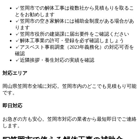
✓
笠岡市での解体工事は複数社から見積もりを取るこ
とをお勧めします
✓
笠岡市の空き家解体には補助金制度がある場合があ
ります
✓
笠岡市役所の建築課に届出要件をご確認ください
✓
解体工事業の許可・登録を必ず確認しましょう
✓
アスベスト事前調査（2023年義務化）の対応可否を
確認
✓
近隣挨拶・養生対応の実績を確認
対応エリア
岡山県
笠岡市
全域に対応。
笠岡市
内のどこでも見積もり可能
です。
即日対応
お急ぎの方も安心。
笠岡市
対応の業者から最短即日でご連絡
します。