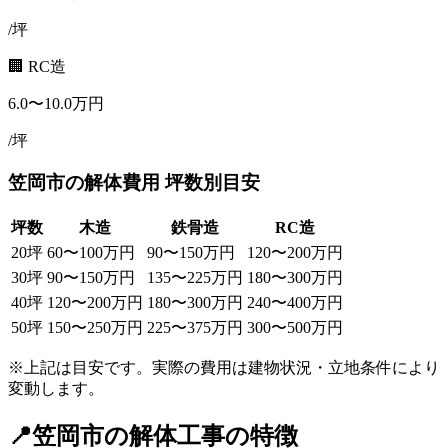
/坪
🏢 RC造
6.0
〜
10.0
万円
/坪
笠岡市
の解体費用 坪数別目安
坪数
木造
鉄骨造
RC造
20
坪
60
〜
100
万円
90
〜
150
万円
120
〜
200
万円
30
坪
90
〜
150
万円
135
〜
225
万円
180
〜
300
万円
40
坪
120
〜
200
万円
180
〜
300
万円
240
〜
400
万円
50
坪
150
〜
250
万円
225
〜
375
万円
300
〜
500
万円
※上記は目安です。実際の費用は建物状況・立地条件により
変動します。
📍
笠岡市
の解体工事の特徴