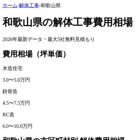
ホーム
›
解体工事
›
和歌山県
和歌山県
の解体工事費用相場
2026年最新データ・最大5社無料見積もり
費用相場（坪単価）
木造住宅
3.0
〜
5.0
万円
鉄骨造
4.5
〜
7.5
万円
RC造
6.0
〜
10.0
万円