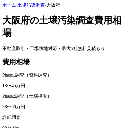
ホーム
›
土壌汚染調査
›
大阪府
大阪府
の土壌汚染調査費用相
場
不動産取引・工場跡地対応・最大5社無料見積もり
費用相場
Phase1調査（資料調査）
18
〜
45
万円
Phase2調査（土壌採取）
36
〜
90
万円
詳細調査
90
万円〜