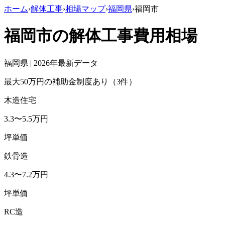
ホーム
›
解体工事
›
相場マップ
›
福岡県
›
福岡市
福岡市
の解体工事費用相場
福岡県
| 2026年最新データ
最大50万円の補助金制度あり（3件）
木造住宅
3.3
〜
5.5
万円
坪単価
鉄骨造
4.3
〜
7.2
万円
坪単価
RC造