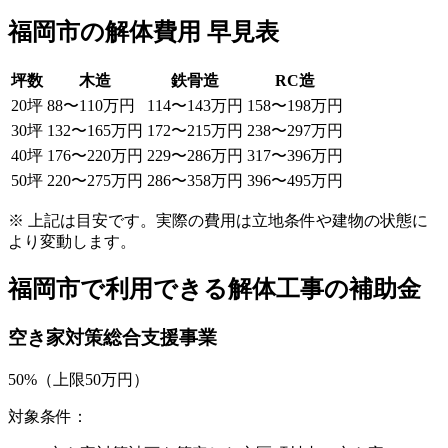
福岡市
の解体費用 早見表
坪数
木造
鉄骨造
RC造
20
坪
88
〜
110
万円
114
〜
143
万円
158
〜
198
万円
30
坪
132
〜
165
万円
172
〜
215
万円
238
〜
297
万円
40
坪
176
〜
220
万円
229
〜
286
万円
317
〜
396
万円
50
坪
220
〜
275
万円
286
〜
358
万円
396
〜
495
万円
※ 上記は目安です。実際の費用は立地条件や建物の状態に
より変動します。
福岡市
で利用できる解体工事の補助金
空き家対策総合支援事業
50%（上限50万円）
対象条件：