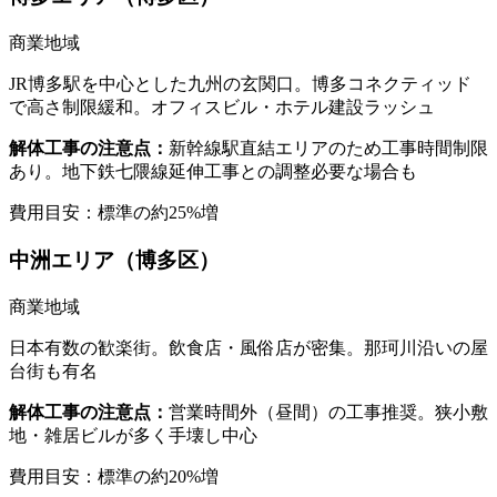
商業地域
JR博多駅を中心とした九州の玄関口。博多コネクティッド
で高さ制限緩和。オフィスビル・ホテル建設ラッシュ
解体工事の注意点：
新幹線駅直結エリアのため工事時間制限
あり。地下鉄七隈線延伸工事との調整必要な場合も
費用目安：標準の
約25%増
中洲エリア（博多区）
商業地域
日本有数の歓楽街。飲食店・風俗店が密集。那珂川沿いの屋
台街も有名
解体工事の注意点：
営業時間外（昼間）の工事推奨。狭小敷
地・雑居ビルが多く手壊し中心
費用目安：標準の
約20%増