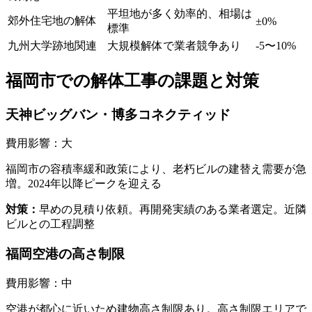
平坦地が多く効率的、相場は
郊外住宅地の解体
±0%
標準
九州大学跡地関連
大規模解体で業者競争あり
-5〜10%
福岡市
での解体工事の課題と対策
天神ビッグバン・博多コネクティッド
費用影響：
大
福岡市の容積率緩和政策により、老朽ビルの建替え需要が急
増。2024年以降ピークを迎える
対策：
早めの見積り依頼。再開発実績のある業者選定。近隣
ビルとの工程調整
福岡空港の高さ制限
費用影響：
中
空港が都心に近いため建物高さ制限あり。高さ制限エリアで