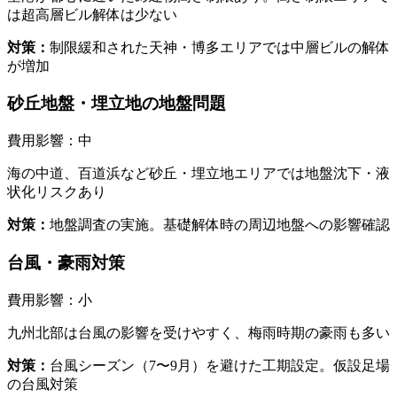
は超高層ビル解体は少ない
対策：
制限緩和された天神・博多エリアでは中層ビルの解体
が増加
砂丘地盤・埋立地の地盤問題
費用影響：
中
海の中道、百道浜など砂丘・埋立地エリアでは地盤沈下・液
状化リスクあり
対策：
地盤調査の実施。基礎解体時の周辺地盤への影響確認
台風・豪雨対策
費用影響：
小
九州北部は台風の影響を受けやすく、梅雨時期の豪雨も多い
対策：
台風シーズン（7〜9月）を避けた工期設定。仮設足場
の台風対策