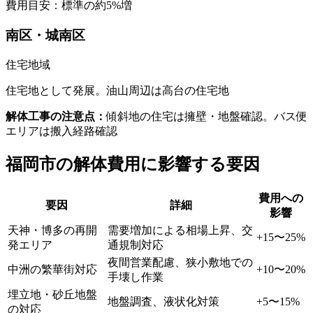
費用目安：標準の
約5%増
南区・城南区
住宅地域
住宅地として発展。油山周辺は高台の住宅地
解体工事の注意点：
傾斜地の住宅は擁壁・地盤確認。バス便
エリアは搬入経路確認
福岡市
の解体費用に影響する要因
費用への
要因
詳細
影響
天神・博多の再開
需要増加による相場上昇、交
+15〜25%
発エリア
通規制対応
夜間営業配慮、狭小敷地での
中洲の繁華街対応
+10〜20%
手壊し作業
埋立地・砂丘地盤
地盤調査、液状化対策
+5〜15%
の対応