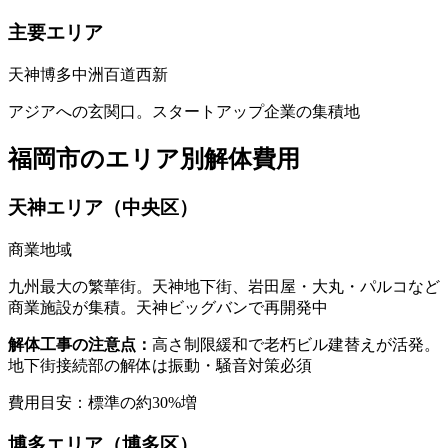
主要エリア
天神
博多
中洲
百道
西新
アジアへの玄関口。スタートアップ企業の集積地
福岡市
のエリア別解体費用
天神エリア（中央区）
商業地域
九州最大の繁華街。天神地下街、岩田屋・大丸・パルコなど
商業施設が集積。天神ビッグバンで再開発中
解体工事の注意点：
高さ制限緩和で老朽ビル建替えが活発。
地下街接続部の解体は振動・騒音対策必須
費用目安：標準の
約30%増
博多エリア（博多区）