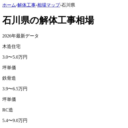
ホーム
›
解体工事
›
相場マップ
›
石川県
石川県
の解体工事相場
2026年最新データ
木造住宅
3.0
〜
5.0
万円
坪単価
鉄骨造
3.9
〜
6.5
万円
坪単価
RC造
5.4
〜
9.0
万円