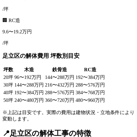
/坪
🏢 RC造
9.6
〜
19.2
万円
/坪
足立区
の解体費用 坪数別目安
坪数
木造
鉄骨造
RC造
20
坪
96
〜
192
万円
144
〜
288
万円
192
〜
384
万円
30
坪
144
〜
288
万円
216
〜
432
万円
288
〜
576
万円
40
坪
192
〜
384
万円
288
〜
576
万円
384
〜
768
万円
50
坪
240
〜
480
万円
360
〜
720
万円
480
〜
960
万円
※上記は目安です。実際の費用は建物状況・立地条件により
変動します。
📍
足立区
の解体工事の特徴