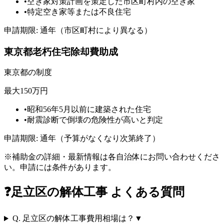
•
空き家対策計画を策定した市区町村内の空き家
•
特定空き家等または不良住宅
申請期限:
通年（市区町村により異なる）
東京都老朽住宅除却費助成
東京都
の制度
最大150万円
•
昭和56年5月以前に建築された住宅
•
耐震診断で倒壊の危険性が高いと判定
申請期限:
通年（予算がなくなり次第終了）
※補助金の詳細・最新情報は各自治体にお問い合わせくださ
い。申請には条件があります。
❓
足立区
の解体工事 よくある質問
Q.
足立区の解体工事費用相場は？
▼