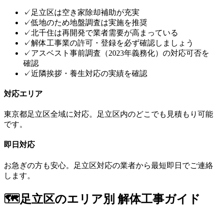
✓
足立区は空き家除却補助が充実
✓
低地のため地盤調査は実施を推奨
✓
北千住は再開発で業者需要が高まっている
✓
解体工事業の許可・登録を必ず確認しましょう
✓
アスベスト事前調査（2023年義務化）の対応可否を
確認
✓
近隣挨拶・養生対応の実績を確認
対応エリア
東京都
足立区
全域に対応。
足立区
内のどこでも見積もり可能
です。
即日対応
お急ぎの方も安心。
足立区
対応の業者から最短即日でご連絡
します。
🗺️
足立区
のエリア別 解体工事ガイド