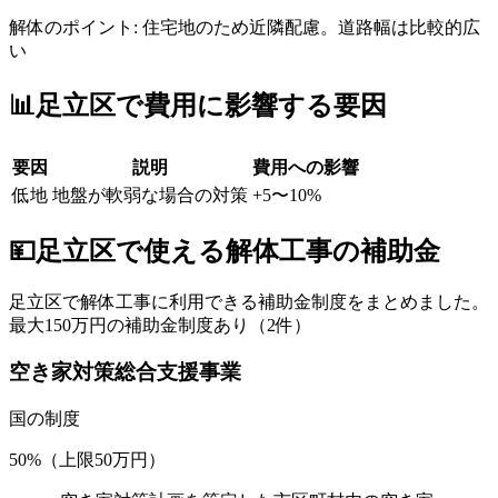
解体のポイント:
住宅地のため近隣配慮。道路幅は比較的広
い
📊
足立区
で費用に影響する要因
要因
説明
費用への影響
低地
地盤が軟弱な場合の対策
+5〜10%
💴
足立区
で使える解体工事の補助金
足立区
で解体工事に利用できる補助金制度をまとめました。
最大150万円の補助金制度あり（2件）
空き家対策総合支援事業
国
の制度
50%（上限50万円）