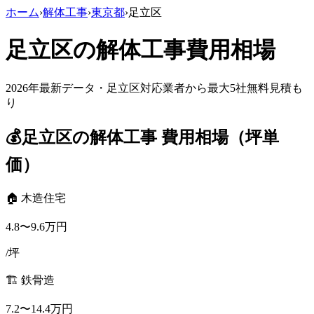
ホーム
›
解体工事
›
東京都
›
足立区
足立区
の解体工事費用相場
2026年最新データ・
足立区
対応業者から最大5社無料見積も
り
💰
足立区
の解体工事 費用相場（坪単
価）
🏠 木造住宅
4.8
〜
9.6
万円
/坪
🏗️ 鉄骨造
7.2
〜
14.4
万円