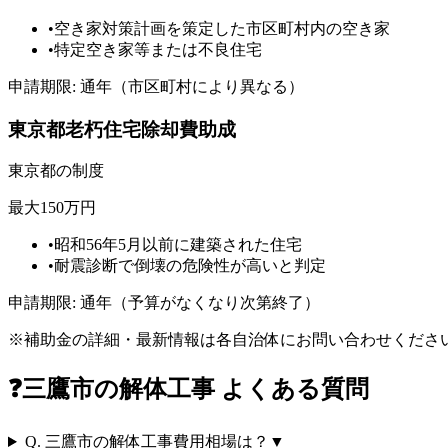
•
空き家対策計画を策定した市区町村内の空き家
•
特定空き家等または不良住宅
申請期限:
通年（市区町村により異なる）
東京都老朽住宅除却費助成
東京都
の制度
最大150万円
•
昭和56年5月以前に建築された住宅
•
耐震診断で倒壊の危険性が高いと判定
申請期限:
通年（予算がなくなり次第終了）
※補助金の詳細・最新情報は各自治体にお問い合わせくださ
❓
三鷹市
の解体工事 よくある質問
Q.
三鷹市の解体工事費用相場は？
▼