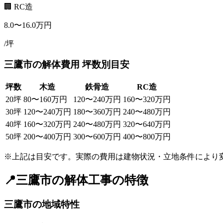
🏢 RC造
8.0
〜
16.0
万円
/坪
三鷹市
の解体費用 坪数別目安
坪数
木造
鉄骨造
RC造
20
坪
80
〜
160
万円
120
〜
240
万円
160
〜
320
万円
30
坪
120
〜
240
万円
180
〜
360
万円
240
〜
480
万円
40
坪
160
〜
320
万円
240
〜
480
万円
320
〜
640
万円
50
坪
200
〜
400
万円
300
〜
600
万円
400
〜
800
万円
※上記は目安です。実際の費用は建物状況・立地条件により
📍
三鷹市
の解体工事の特徴
三鷹市
の地域特性