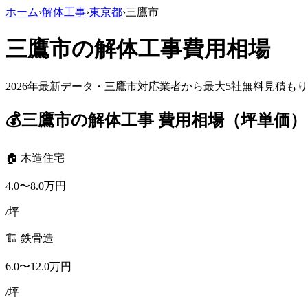
ホーム
›
解体工事
›
東京都
›
三鷹市
三鷹市
の解体工事費用相場
2026年最新データ・
三鷹市
対応業者から最大5社無料見積もり
💰
三鷹市
の解体工事 費用相場（坪単価）
🏠 木造住宅
4.0
〜
8.0
万円
/坪
🏗️ 鉄骨造
6.0
〜
12.0
万円
/坪