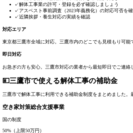
✓
解体工事業の許可・登録を必ず確認しましょう
✓
アスベスト事前調査（2023年義務化）の対応可否を
✓
近隣挨拶・養生対応の実績を確認
対応エリア
東京都
三鷹市
全域に対応。
三鷹市
内のどこでも見積もり可能
即日対応
お急ぎの方も安心。
三鷹市
対応の業者から最短即日でご連絡
💴
三鷹市
で使える解体工事の補助金
三鷹市
で解体工事に利用できる補助金制度をまとめました。
空き家対策総合支援事業
国
の制度
50%（上限50万円）