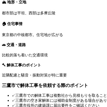
🏔 地形・立地
都市部は平坦、西部は多摩丘陵
🏠 住宅事情
東京都の中核都市。住宅地が広がる
🚗 交通・道路
比較的落ち着いた交通環境
🔨 解体工事のポイント
近隣配慮と騒音・振動対策が特に重要
三鷹市
で解体工事を依頼する際のポイント
✓
三鷹市での解体工事は複数社から見積もりを取ること
✓
三鷹市の空き家解体には補助金制度がある場合があり
✓
三鷹市役所の建築課に届出要件をご確認ください