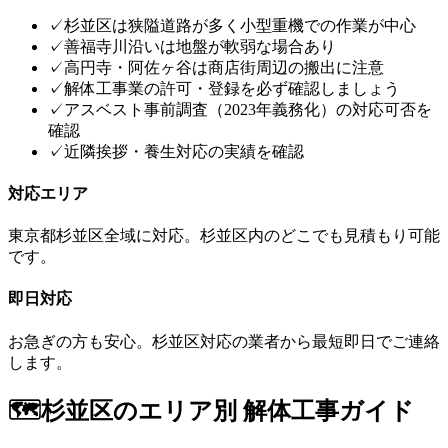
✓
杉並区は狭隘道路が多く小型重機での作業が中心
✓
善福寺川沿いは地盤が軟弱な場合あり
✓
高円寺・阿佐ヶ谷は商店街周辺の搬出に注意
✓
解体工事業の許可・登録を必ず確認しましょう
✓
アスベスト事前調査（2023年義務化）の対応可否を
確認
✓
近隣挨拶・養生対応の実績を確認
対応エリア
東京都
杉並区
全域に対応。
杉並区
内のどこでも見積もり可能
です。
即日対応
お急ぎの方も安心。
杉並区
対応の業者から最短即日でご連絡
します。
🗺️
杉並区
のエリア別 解体工事ガイド