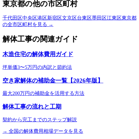
東京都
の他の市区町村
千代田区
中央区
港区
新宿区
文京区
台東区
墨田区
江東区
東京都
の全市区町村を見る →
解体工事の関連ガイド
木造住宅の解体費用ガイド
坪単価3〜5万円の内訳と節約法
空き家解体の補助金一覧【2026年版】
最大200万円の補助金を活用する方法
解体工事の流れと工期
契約から完工までのステップ解説
→ 全国の解体費用相場データを見る