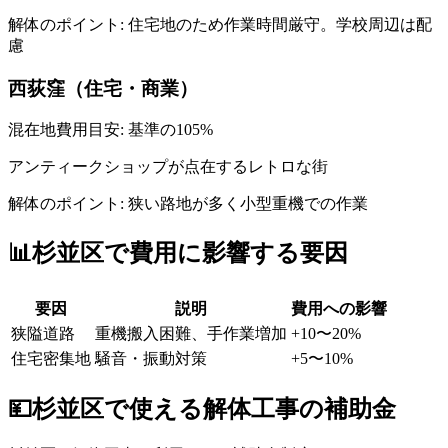
解体のポイント:
住宅地のため作業時間厳守。学校周辺は配
慮
西荻窪（住宅・商業）
混在地
費用目安: 基準の
105
%
アンティークショップが点在するレトロな街
解体のポイント:
狭い路地が多く小型重機での作業
📊
杉並区
で費用に影響する要因
要因
説明
費用への影響
狭隘道路
重機搬入困難、手作業増加
+10〜20%
住宅密集地
騒音・振動対策
+5〜10%
💴
杉並区
で使える解体工事の補助金