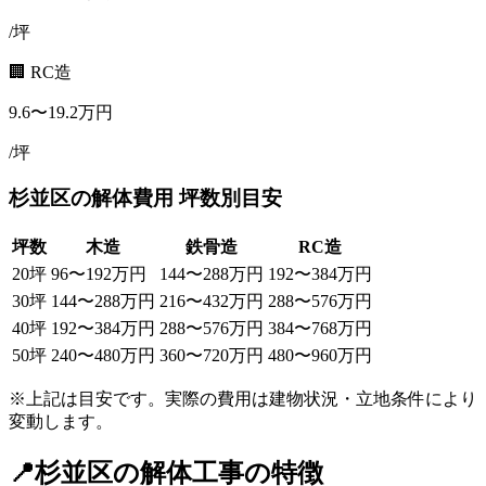
/坪
🏢 RC造
9.6
〜
19.2
万円
/坪
杉並区
の解体費用 坪数別目安
坪数
木造
鉄骨造
RC造
20
坪
96
〜
192
万円
144
〜
288
万円
192
〜
384
万円
30
坪
144
〜
288
万円
216
〜
432
万円
288
〜
576
万円
40
坪
192
〜
384
万円
288
〜
576
万円
384
〜
768
万円
50
坪
240
〜
480
万円
360
〜
720
万円
480
〜
960
万円
※上記は目安です。実際の費用は建物状況・立地条件により
変動します。
📍
杉並区
の解体工事の特徴