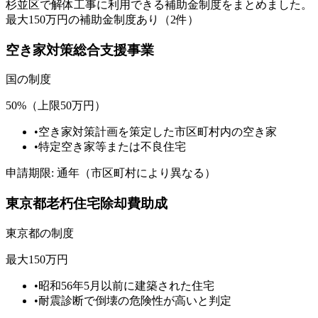
杉並区
で解体工事に利用できる補助金制度をまとめました。
最大150万円の補助金制度あり（2件）
空き家対策総合支援事業
国
の制度
50%（上限50万円）
•
空き家対策計画を策定した市区町村内の空き家
•
特定空き家等または不良住宅
申請期限:
通年（市区町村により異なる）
東京都老朽住宅除却費助成
東京都
の制度
最大150万円
•
昭和56年5月以前に建築された住宅
•
耐震診断で倒壊の危険性が高いと判定