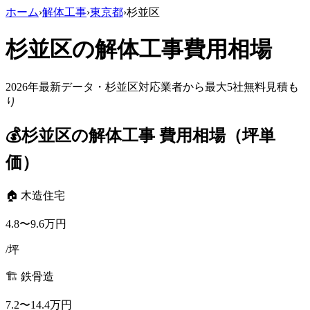
ホーム
›
解体工事
›
東京都
›
杉並区
杉並区
の解体工事費用相場
2026年最新データ・
杉並区
対応業者から最大5社無料見積も
り
💰
杉並区
の解体工事 費用相場（坪単
価）
🏠 木造住宅
4.8
〜
9.6
万円
/坪
🏗️ 鉄骨造
7.2
〜
14.4
万円