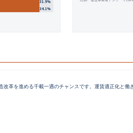
31.9
%
34.1
%
の構造改革を進める千載一遇のチャンスです。運賃適正化と働