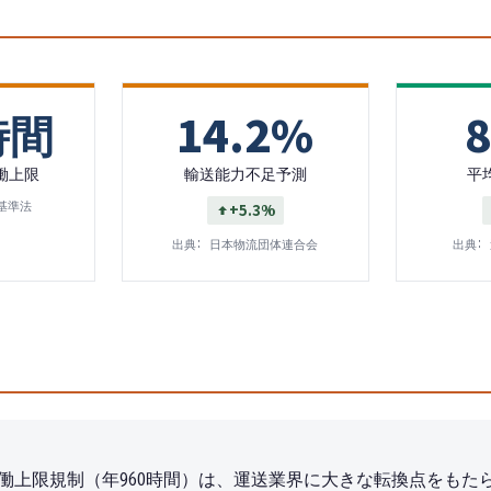
時間
14.2%
働上限
輸送能力不足予測
平
基準法
+5.3%
出典:
日本物流団体連合会
出典:
外労働上限規制（年960時間）は、運送業界に大きな転換点をも