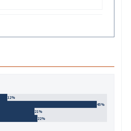
12
%
45
%
21
%
22
%
4