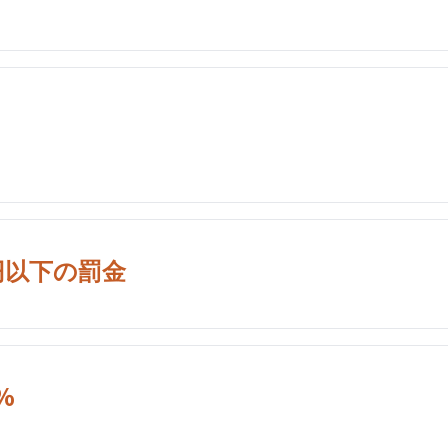
円以下の罰金
%