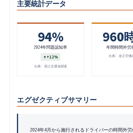
主要統計データ
94%
960
2024年問題認知率
年間時間外労
+12%
出典:
改正労働
出典:
国土交通省調査
エグゼクティブサマリー
2024年4月から施行されるドライバーの時間