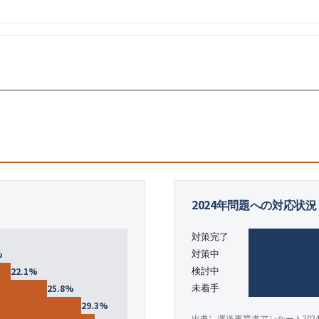
2024年問題への対応状況
対策完了
%
対策中
22.1
%
検討中
25.8
%
未着手
29.3
%
出典:
運送事業者アンケート202