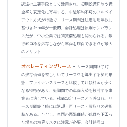
調達の主要手段として活用され、初期投資抑制や資
金繰り安定化に寄与する。中途解約不可のフルペイ
アウト方式が特徴で、リース期間は法定耐用年数に
基づき4〜6年が一般的。会計処理は原則オンバラン
スだが、中小企業では賃貸借処理も認められる。銀
行融資枠を温存しながら車両を確保できる点が最大
のメリット。
オペレーティングリース
-
リース期間終了時
の残存価値を差し引いてリース料を算出する契約形
態。ファイナンスリースと比較して月額料金が安く
なる特徴があり、短期間での車両入替を検討する事
業者に適している。残価設定リースとも呼ばれ、リ
ース期間終了時には返却・再リース・買取りの選択
肢がある。ただし、車両の実際価値が残価を下回っ
た場合の精算リスクに注意が必要。会計処理は