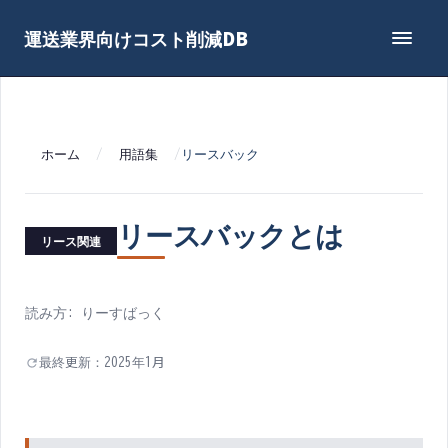
運送業界向けコスト削減DB
ホーム
/
用語集
/
リースバック
リースバック
とは
リース関連
読み方:
りーすばっく
最終更新：
2025年1月