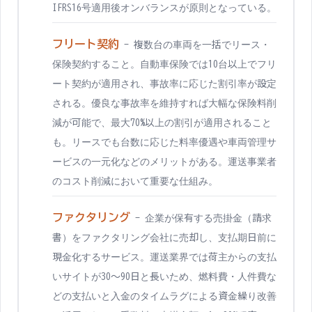
IFRS16号適用後オンバランスが原則となっている。
フリート契約
-
複数台の車両を一括でリース・
保険契約すること。自動車保険では10台以上でフリ
ート契約が適用され、事故率に応じた割引率が設定
される。優良な事故率を維持すれば大幅な保険料削
減が可能で、最大70%以上の割引が適用されること
も。リースでも台数に応じた料率優遇や車両管理サ
ービスの一元化などのメリットがある。運送事業者
のコスト削減において重要な仕組み。
ファクタリング
-
企業が保有する売掛金（請求
書）をファクタリング会社に売却し、支払期日前に
現金化するサービス。運送業界では荷主からの支払
いサイトが30〜90日と長いため、燃料費・人件費な
どの支払いと入金のタイムラグによる資金繰り改善