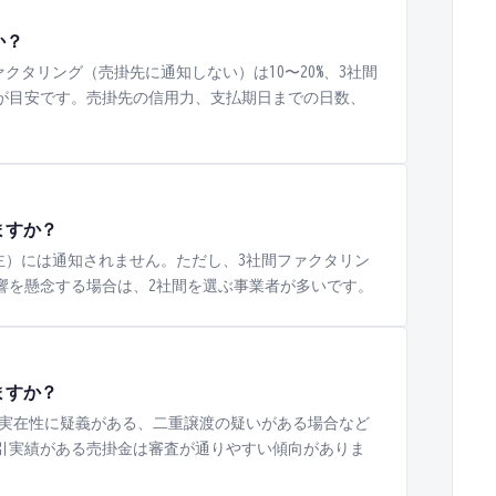
か？
ァクタリング（売掛先に通知しない）は10〜20%、3社間
%が目安です。売掛先の信用力、支払期日までの日数、
ますか？
主）には通知されません。ただし、3社間ファクタリン
響を懸念する場合は、2社間を選ぶ事業者が多いです。
ますか？
実在性に疑義がある、二重譲渡の疑いがある場合など
引実績がある売掛金は審査が通りやすい傾向がありま