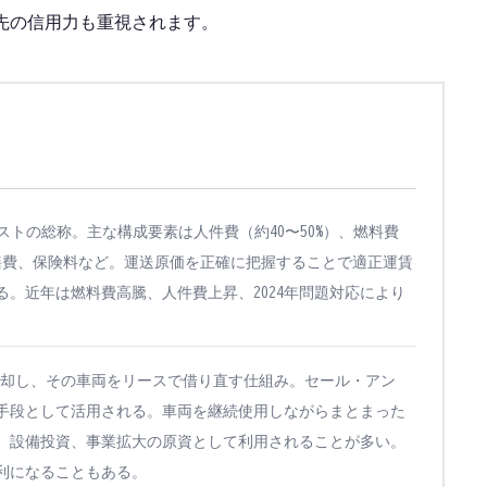
先の信用力も重視されます。
トの総称。主な構成要素は人件費（約40〜50%）、燃料費
修繕費、保険料など。運送原価を正確に把握することで適正運賃
。近年は燃料費高騰、人件費上昇、2024年問題対応により
却し、その車両をリースで借り直す仕組み。セール・アン
手段として活用される。車両を継続使用しながらまとまった
、設備投資、事業拡大の原資として利用されることが多い。
利になることもある。