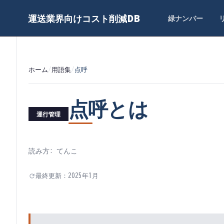
運送業界向けコスト削減DB
緑ナンバー
ホーム
/
用語集
/
点呼
点呼
とは
運行管理
読み方:
てんこ
最終更新：
2025年1月