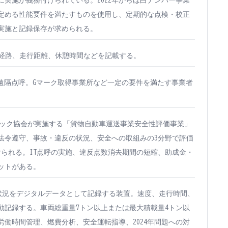
実施が義務付けられている。2022年からは白ナンバー事業
定める性能要件を満たすものを使用し、定期的な点検・校正
実施と記録保存が求められる。
経路、走行距離、休憩時間などを記載する。
遠隔点呼。Gマーク取得事業所など一定の要件を満たす事業者
ック協会が実施する「貨物自動車運送事業安全性評価事業」
法令遵守、事故・違反の状況、安全への取組みの3分野で評価
けられる。IT点呼の実施、違反点数消去期間の短縮、助成金・
ットがある。
状況をデジタルデータとして記録する装置。速度、走行時間、
動記録する。車両総重量7トン以上または最大積載量4トン以
働時間管理、燃費分析、安全運転指導、2024年問題への対