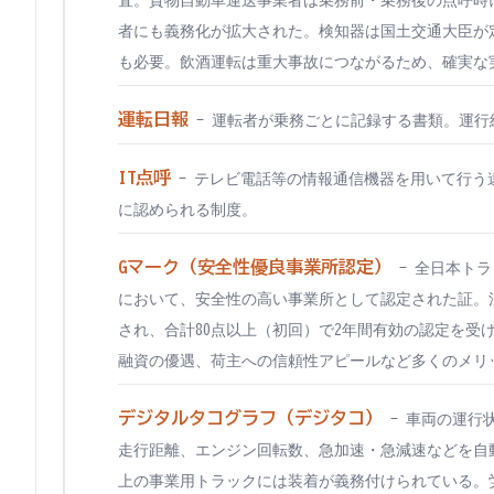
査。貨物自動車運送事業者は乗務前・乗務後の点呼時に
者にも義務化が拡大された。検知器は国土交通大臣が
も必要。飲酒運転は重大事故につながるため、確実な
運転日報
-
運転者が乗務ごとに記録する書類。運行
IT点呼
-
テレビ電話等の情報通信機器を用いて行う
に認められる制度。
Gマーク（安全性優良事業所認定）
-
全日本トラ
において、安全性の高い事業所として認定された証。
され、合計80点以上（初回）で2年間有効の認定を受
融資の優遇、荷主への信頼性アピールなど多くのメリ
デジタルタコグラフ（デジタコ）
-
車両の運行
走行距離、エンジン回転数、急加速・急減速などを自
上の事業用トラックには装着が義務付けられている。労